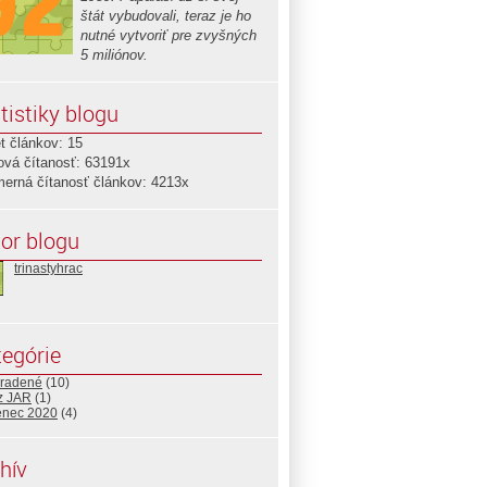
štát vybudovali, teraz je ho
nutné vytvoriť pre zvyšných
5 miliónov.
tistiky blogu
t článkov: 15
ová čítanosť: 63191x
merná čítanosť článkov: 4213x
or blogu
trinastyhrac
egórie
radené
(10)
 z JAR
(1)
enec 2020
(4)
hív