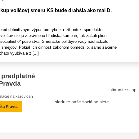
kup voličov) smeru KS bude drahšia ako mal D.
pred definitívnym výpustom rybníka. Stranícki spin-doktori
 voličov nie je z právneho hľadiska kampaň, tak začali plieniť
,,sociálneho“ posolstva. Smerácke politbyro vždy nachádzalo
h šmejdov. Pokiaľ ich činnosť zákonom obmedzilo, samo zákerne
hato využíva a z [...]
 predplatné
Pravda
stiahnite si ap
ormácie na každý deň
sledujte naše sociálne siete
íka Pravda