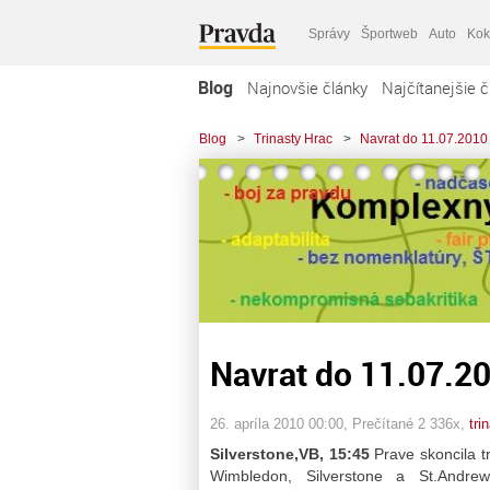
Správy
Športweb
Auto
Kok
Blog
Najnovšie články
Najčítanejšie č
Blog
>
Trinasty Hrac
>
Navrat do 11.07.2010
Navrat do 11.07.2
26. apríla 2010 00:00
, Prečítané 2 336x,
tri
Silverstone,VB,
15:45
Prave skoncila tr
Wimbledon, Silverstone a St.Andrew