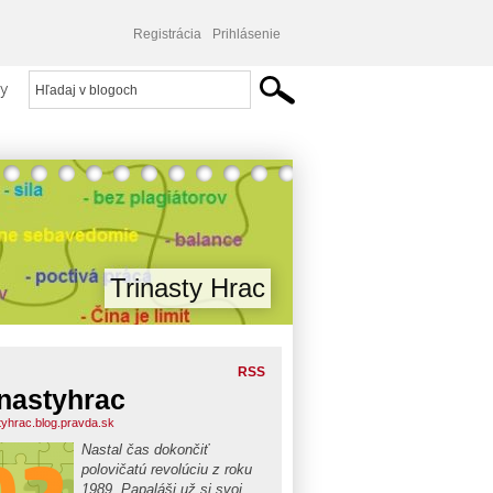
Registrácia
Prihlásenie
y
Trinasty Hrac
RSS
inastyhrac
styhrac.blog.pravda.sk
Nastal čas dokončiť
polovičatú revolúciu z roku
1989. Papaláši už si svoj