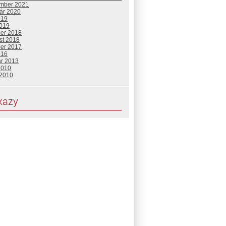
mber 2021
uár 2020
019
2019
ber 2018
st 2018
ber 2017
016
ár 2013
2010
 2010
kazy