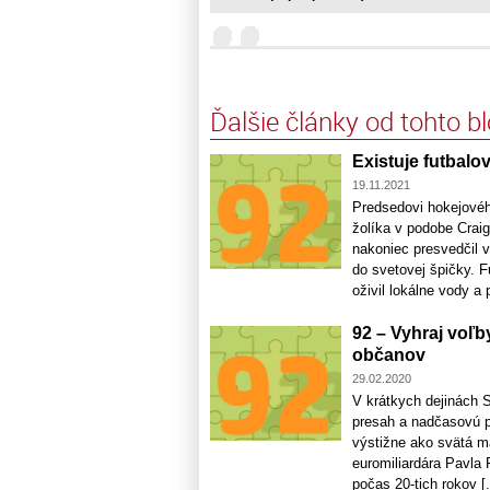
Ďalšie články od tohto b
Existuje futbal
19.11.2021
Predsedovi hokejovéh
žolíka v podobe Cra
nakoniec presvedčil 
do svetovej špičky. F
oživil lokálne vody a pr
92 – Vyhraj voľ
občanov
29.02.2020
V krátkych dejinách S
presah a nadčasovú pl
výstižne ako svätá m
euromiliardára Pavla
počas 20-tich rokov [.