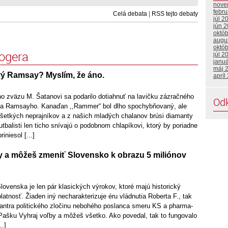
nove
febr
Celá debata
|
RSS tejto debaty
júl 2
jún 
októ
augu
októ
logera
júl 2
janu
máj 
ový Ramsay? Myslím, že áno.
apríl
o zväzu M. Šatanovi sa podarilo dotiahnuť na lavičku zázračného
Od
iga Ramsayho. Kanaďan ,,Rammer“ bol dlho spochybňovaný, ale
všetkých neprajníkov a z našich mladých chalanov brúsi diamanty
utbalisti len ticho snívajú o podobnom chlapíkovi, ktorý by poriadne
iniesol [...]
by a môžeš zmeniť Slovensko k obrazu 5 miliónov
lovenska je len pár klasických výrokov, ktoré majú historický
atnosť. Žiaden iný necharakterizuje éru vládnutia Roberta F., tak
antra politického zločinu nebohého poslanca smeru KS a pharma-
 Pašku Vyhraj voľby a môžeš všetko. Ako povedal, tak to fungovalo
..]