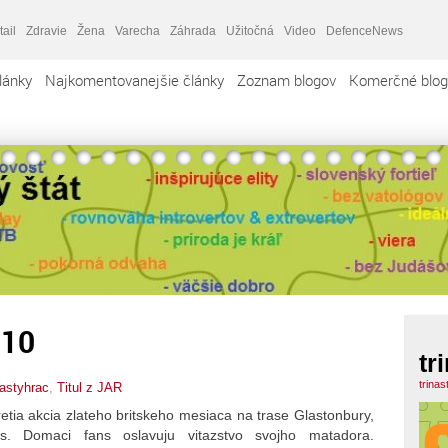
tail
Zdravie
Žena
Varecha
Záhrada
Užitočná
Video
DefenceNews
lánky
Najkomentovanejšie články
Zoznam blogov
Komerčné blog
010
tr
trina
nastyhrac
,
Titul z JAR
etia akcia zlateho britskeho mesiaca na trase Glastonbury,
s. Domaci fans oslavuju vitazstvo svojho matadora.