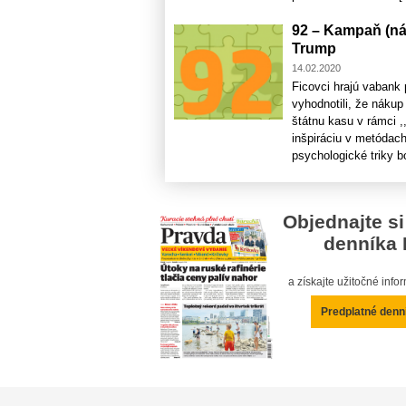
92 – Kampaň (ná
Trump
14.02.2020
Ficovci hrajú vabank 
vyhodnotili, že nákup
štátnu kasu v rámci 
inšpiráciu v metódac
psychologické triky bo
Objednajte si
denníka 
a získajte užitočné inf
Predplatné denn