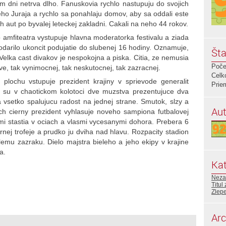
 dni netrva dlho. Fanuskovia rychlo nastupuju do svojich
ho Juraja a rychlo sa ponahlaju domov, aby sa oddali este
h aut po byvalej leteckej zakladni. Cakali na neho 44 rokov.
mfiteatra vystupuje hlavna moderatorka festivalu a ziada
darilo ukoncit podujatie do slubenej 16 hodiny. Oznamuje,
Šta
 Velka cast divakov je nespokojna a piska. Citia, ze nemusia
Poče
ve, tak vynimocnej, tak neskutocnej, tak zazracnej.
Celk
plochu vstupuje prezident krajiny v sprievode generalit
Prie
i su v chaotickom kolotoci dve muzstva prezentujuce dva
 vsetko spalujucu radost na jednej strane. Smutok, slzy a
Aut
ch cierny prezident vyhlasuje noveho sampiona futbalovej
mi stastia v ociach a vlasmi vycesanymi dohora. Prebera 6
ej trofeje a prudko ju dviha nad hlavu. Rozpacity stadion
emu zazraku. Dielo majstra bieleho a jeho ekipy v krajine
a.
Kat
Neza
Titul
Zlep
Arc