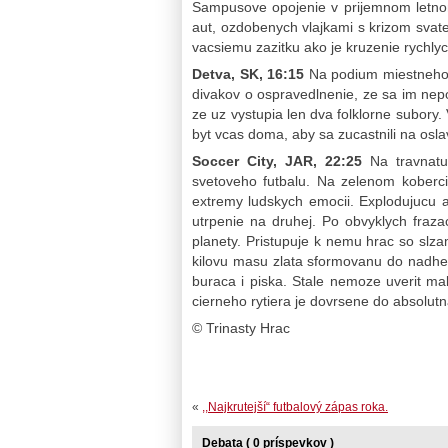
Sampusove opojenie v prijemnom letnom
aut, ozdobenych vlajkami s krizom svate
vacsiemu zazitku ako je kruzenie rychlyc
Detva, SK,
16:15
Na podium miestneho a
divakov o ospravedlnenie, ze sa im nepo
ze uz vystupia len dva folklorne subory.
byt vcas doma, aby sa zucastnili na osla
Soccer City, JAR, 22:25
Na travnatu 
svetoveho futbalu. Na zelenom koberc
extremy ludskych emocii. Explodujucu a
utrpenie na druhej. Po obvyklych fraza
planety. Pristupuje k nemu hrac so slza
kilovu masu zlata sformovanu do nadhern
buraca i piska. Stale nemoze uverit mal
cierneho rytiera je dovrsene do absolutn
© Trinasty Hrac
«
,,Najkrutejší“ futbalový zápas roka.
Debata ( 0 príspevkov )