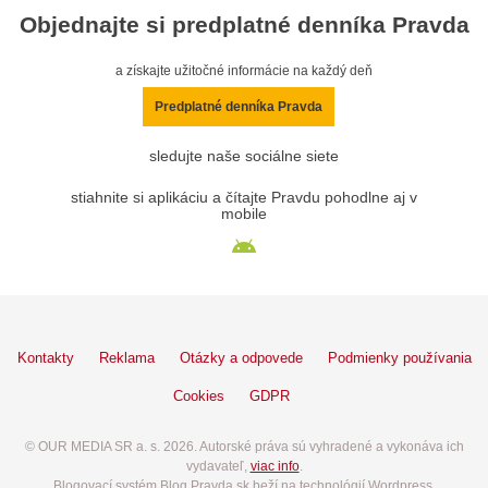
Objednajte si predplatné denníka Pravda
a získajte užitočné informácie na každý deň
Predplatné denníka Pravda
sledujte naše sociálne siete
stiahnite si aplikáciu a čítajte Pravdu pohodlne aj v
mobile
Kontakty
Reklama
Otázky a odpovede
Podmienky používania
Cookies
GDPR
© OUR MEDIA SR a. s. 2026. Autorské práva sú vyhradené a vykonáva ich
vydavateľ,
viac info
.
Blogovací systém Blog.Pravda.sk beží na technológií Wordpress.