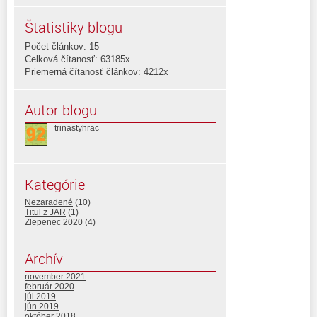
Štatistiky blogu
Počet článkov: 15
Celková čítanosť: 63185x
Priemerná čítanosť článkov: 4212x
Autor blogu
trinastyhrac
Kategórie
Nezaradené
(10)
Titul z JAR
(1)
Zlepenec 2020
(4)
Archív
november 2021
február 2020
júl 2019
jún 2019
október 2018