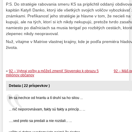
P.S. Do stratégie rabovania smeru KS sa priplichtil oddaný obdivova
kapitán Katyň Danko, ktorý ide všetkých svojich voličov vybozkávať
známkami. Prefíkanosť jeho stratégie je hlavne v tom, že necieli na 
kupujú, ale na tých, ktorí si ich nikdy nekupujú, pretože tvrdo zasah
namiesto po diaľniciach sa musia terigať po rozbitých cestách, kto
zlepenec nikdy neopravoval.
Nuž, vítajme v Matrixe vlastnej krajiny, kde je podľa premiéra hla
života.
«
92 – Vyhraj voľby a môžeš zmeniť Slovensko k obrazu 5
92 – Máš pr
miliónov občanov
Debata ( 22 príspevkov )
Im sa nechce od hrantu a tí druhí sa ho silou ...
... nič neporovnávam, fakty sú fakty a princíp... ...
.....ved preto sa predali a nie rozdali... ...