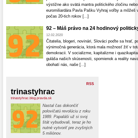
výstižne ako svätá mantra politického zločinu ne
euromiliardára Pavla Pašku Vyhraj voľby a môžeš v
počas 20-tich rokov [...]
92 – Máš právo na 24 hodinový politick
12.02.2020
Čitatelia, blogeri, novinári, Slováci poďte sa hrať, 
výnimočná generácia, ktorá mala možnosť žiť v total
demokracii. V socializme, kapitalizme i quazikapit
guláša našich skúsenosti, spomienok a reality nava
obohatí nás, naše [...]
RSS
trinastyhrac
trinastyhrac.blog.pravda.sk
Nastal čas dokončiť
polovičatú revolúciu z roku
1989. Papaláši už si svoj
štát vybudovali, teraz je ho
nutné vytvoriť pre zvyšných
5 miliónov.