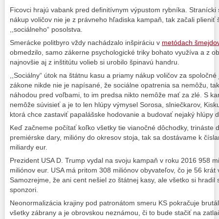
Ficovci hrajú vabank pred definitívnym výpustom rybníka. Stranícki s
nákup voličov nie je z právneho hľadiska kampaň, tak začali plieniť 
,,sociálneho“ posolstva.
Smerácke politbyro vždy nachádzalo inšpiráciu v
metódach šmejdo
obmedzilo, samo zákerne psychologické triky bohato využíva a z ob
najnovšie aj z inštitútu volieb si urobilo špinavú handru.
,,Sociálny“ útok na štátnu kasu a priamy nákup voličov za spoločné
zákone nikde nie je napísané, že sociálne opatrenia sa nemôžu, tak 
náhodou pred voľbami, to im predsa nikto nemôže mať za zlé. S k
nemôže súvisieť a je to len hlúpy výmysel Sorosa, slniečkarov, Kisku
ktorá chce zastaviť papalášske hodovanie a budovať nejaký hlúpy 
Keď začneme počítať koľko všetky tie vianočné dôchodky, trináste d
premiérske dary, milióny do okresov stoja, tak sa dostávame k čísl
miliardy eur.
Prezident USA D. Trump vydal na svoju kampaň v roku 2016 958 mil
miliónov eur. USA má pritom 308 miliónov obyvateľov, čo je 56 krát
Samozrejme, že ani cent nešiel zo štátnej kasy, ale všetko si hradi
sponzori.
Neonormalizácia krajiny pod patronátom smeru KS pokračuje brutá
všetky zábrany a je obrovskou neznámou, či to bude stačiť na zatla