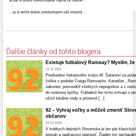
určite si dobre uvedomujete najmä že riadne ...
... ja si veľmi dobre uvedumujem váš mravný ...
Ďalšie články od tohto blogera
Existuje futbalový Ramsay? Myslím, že
19.11.2021
Predsedovi hokejového zväzu M. Šatanovi sa podar
žolíka v podobe Craiga Ramsayho. Kanaďan ,,Ramm
nakoniec presvedčil všetkých neprajníkov a z naš
do svetovej špičky. Futbalisti len ticho snívajú o 
oživil lokálne vody a priniesol [...]
92 – Vyhraj voľby a môžeš zmeniť Slov
občanov
29.02.2020
V krátkych dejinách Slovenska je len pár klasickýc
presah a nadčasovú platnosť. Žiaden iný necharakte