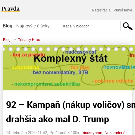
Registrácia
Prihlásenie
Blog
Najnovšie články
Najčítanejšie články
Blog
>
Trinasty Hrac
Najkomentovanejšie články
>
92 - Kampaň (nákup voličov) smeru KS bude drahšia ako mal D. Trump
Zoznam blogov
Komerčné blogy
92 – Kampaň (nákup voličov) s
drahšia ako mal D. Trump
14. februára 2020 11:42
, Prečítané 3 100x,
trinastyhrac
,
Nezaradené